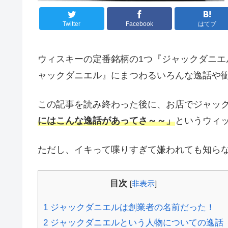
Twitter
Facebook
はてブ
ウィスキーの定番銘柄の1つ『ジャックダニ
ャックダニエル』にまつわるいろんな逸話や
この記事を読み終わった後に、お店でジャッ
にはこんな逸話があってさ～～」
というウィ
ただし、イキって喋りすぎて嫌われても知ら
目次
[
非表示
]
1
ジャックダニエルは創業者の名前だった！
2
ジャックダニエルという人物についての逸話