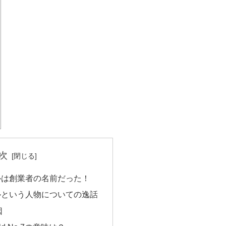
次
ルは創業者の名前だった！
ルという人物についての逸話
因