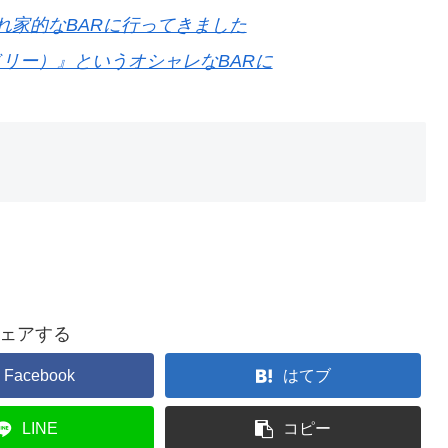
れ家的なBARに行ってきました
リドリー）』というオシャレなBARに
ェアする
Facebook
はてブ
LINE
コピー