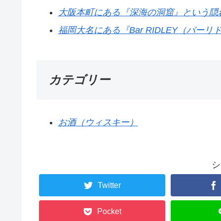
大阪本町にある『深海の洞窟』という隠
福岡大名にある『Bar RIDLEY（バー
カテゴリー
お酒（ウィスキー）
シ
Twitter
Pocket